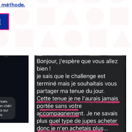
e méthode.
!