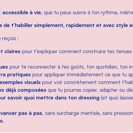
,
accessible à vie
, que tu peux suivre à ton rythme, mêm
 de t’habiller simplement, rapidement et avec style en
reçois :
t claires
pour t’expliquer comment construire tes tenues e
ques
pour te reconnecter à tes goûts, ton quotidien, ton in
tra pratiques
pour appliquer immédiatement ce que tu a
xemples visuels
pour voir concrètement comment t’habil
es déjà composées
que tu pourras copier, adapter ou dé
our savoir quoi mettre dans ton dressing
(et quoi laisse
vancer pas à pas
, sans surcharge mentale, sans pressio
s.