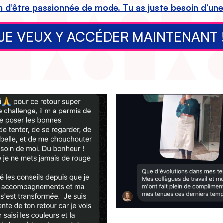
n d’être passionnée de mode. Tu as juste besoin d’un
JE VEUX Y ACCÉDER MAINTENANT 