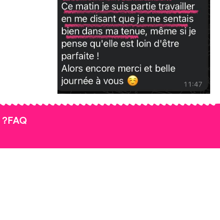
 ?
FAQ