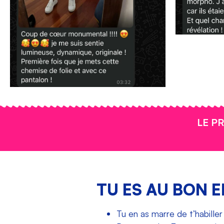
LE P
TU ES AU BON 
Tu en as marre de t’habiller 