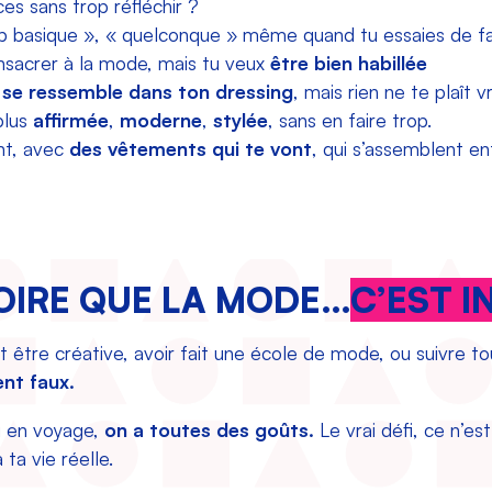
s sans trop réfléchir ?
op basique », « quelconque » même quand tu essaies de fai
sacrer à la mode, mais tu veux
être bien habillée
 se ressemble dans ton dressing
, mais rien ne te plaît v
plus
affirmée
,
moderne
,
stylée
, sans en faire trop.
nt, avec
des vêtements qui te vont
, qui s’assemblent en
ROIRE QUE LA MODE…
C’EST I
aut être créative, avoir fait une école de mode, ou suivre 
nt faux.
u en voyage,
on a toutes des goûts.
Le vrai défi, ce n’es
ta vie réelle.