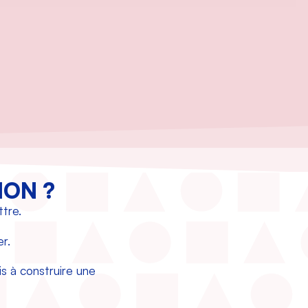
ION ?
tre.
r.
is à construire une