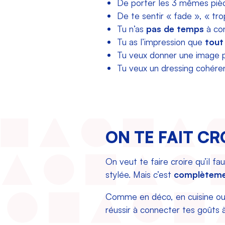
De porter les 3 mêmes pièce
De te sentir « fade », « tr
Tu n’as
pas de temps
à con
Tu as l’impression que
tout
Tu veux donner une image 
Tu veux un dressing cohére
ON TE FAIT C
On veut te faire croire qu’il f
stylée. Mais c’est
complèteme
Comme en déco, en cuisine o
réussir à connecter tes goûts à 