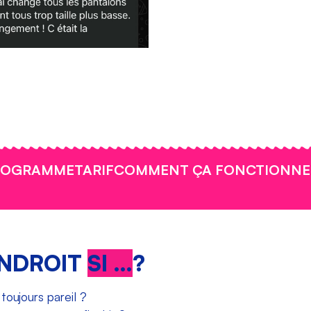
ROGRAMME
TARIF
COMMENT ÇA FONCTIONNE
ENDROIT
SI …
?
toujours pareil ?