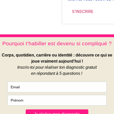
S’INSCRIRE
z Caro
en soi, d’estime, d’identité et
ment comme un levier parmi
r et oser être soi.