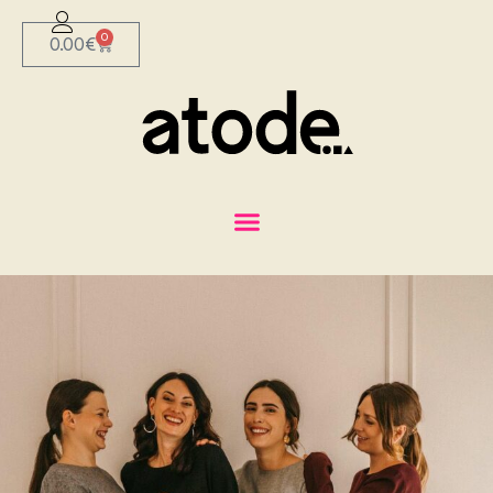
0
0.00
€