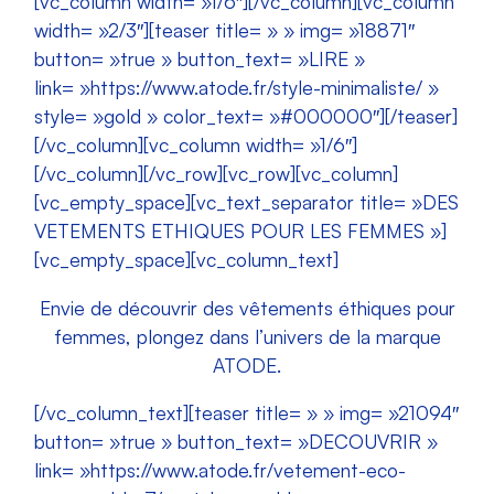
[vc_column width= »1/6″][/vc_column][vc_column
width= »2/3″][teaser title= » » img= »18871″
button= »true » button_text= »LIRE »
link= »https://www.atode.fr/style-minimaliste/ »
style= »gold » color_text= »#000000″][/teaser]
[/vc_column][vc_column width= »1/6″]
[/vc_column][/vc_row][vc_row][vc_column]
[vc_empty_space][vc_text_separator title= »DES
VETEMENTS ETHIQUES POUR LES FEMMES »]
[vc_empty_space][vc_column_text]
Envie de découvrir des vêtements éthiques pour
femmes, plongez dans l’univers de la marque
ATODE.
[/vc_column_text][teaser title= » » img= »21094″
button= »true » button_text= »DECOUVRIR »
link= »https://www.atode.fr/vetement-eco-