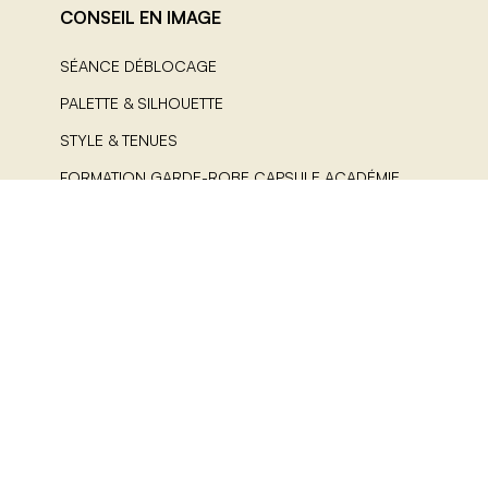
CONSEIL EN IMAGE
SÉANCE DÉBLOCAGE
PALETTE & SILHOUETTE
STYLE & TENUES
FORMATION GARDE-ROBE CAPSULE ACADÉMIE
LES GUIDES COLORIMÉTRIE
AIDE
CONTACT
FAQ
POLITIQUE DE COOKIES (UE)
CGV
MENTIONS LEGALES