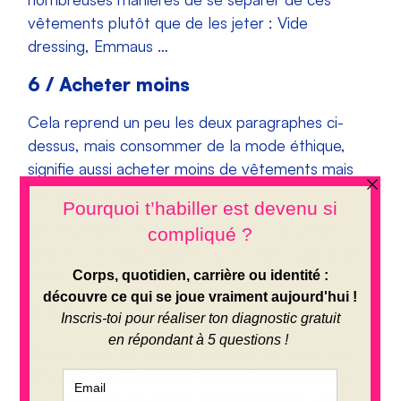
vêtements plutôt que de les jeter : Vide
dressing, Emmaus …
6 / Acheter moins
Cela reprend un peu les deux paragraphes ci-
dessus, mais consommer de la mode éthique,
signifie aussi acheter moins de vêtements mais
de meilleure qualité.
Un vêtement éthique sera donc un vêtement
utile, votre indispensable, votre indémodable de
votre vestiaire.
7 / Porter ce que vous achetez
Dernier point et pas des moindre, un vêtement
éthique et un vêtement qui doit se porter avec
une multitude de pièces présentes dans votre