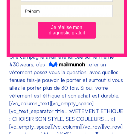
vestiaire. Un vêtement éthique est un achat
réfléchi, donc pensez au façon de l’accorder avec
les pièces déjà présente dans votre vestiaire.
N’achetez pas pour acheter, changer votre façon
de consommer la mode.
Une campagne avait été lancée sur le thème
#30wears, c’est à dire avant d’acheter un
vêtement posez vous la question, avec quelles
tenues fais-je pouvoir le porter et surtout si vous
allez le porter plus de 30 fois. Si oui, votre
vêtement est éthique et son achat est durable.
[/vc_column_text][vc_empty_space]
[vc_text_separator title= »VETEMENT ETHIQUE
: CHOISIR SON STYLE, SES COULEURS … »]
[vc_empty_space][/vc_column][/vc_row][vc_row]