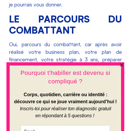
je pourrais vous donner.
LE PARCOURS DU
COMBATTANT
Oui, parcours du combattant, car après avoir
réalisé votre business plan, votre plan de
financement, votre stratégie à 3 ans, préparer
des photos, des prototypes, un site web, une
présence sur les réseaux sociaux…. il faut
maintenant aller défendre son projet et surtout
s’armer de patience. Je vous dirais aussi de ne
surtout pas perdre espoir, car la partie
financement est la plus longue mais aussi la plus
stressante. Il ne faut pas hésiter à aller voir tous
les organismes, relancer, essuyer les défaites
mais avancer. Pour ma part, j’ai commencé à faire