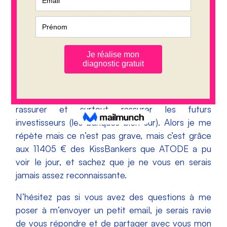
mes demandes en Février et ce n’est que fin Mai
que j’ai eu les retours positifs des différents
organismes.
Je vous avais également déjà parlé de mon
expérience en crowdfunding
ici
, et je réitère mes
propos, mais pour moi c’est une solution des plus
efficace pour vérifier la viabilité d’un projet, se
rassurer et surtout rassurer les futurs
investisseurs (les banques bien sur). Alors je me
répète mais ce n’est pas grave, mais c’est grâce
aux 11405 € des KissBankers que ATODE a pu
voir le jour, et sachez que je ne vous en serais
jamais assez reconnaissante.
N’hésitez pas si vous avez des questions à me
poser à m’envoyer un petit email, je serais ravie
de vous répondre et de partager avec vous mon