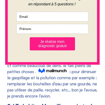
notre génération où on a vu arriver toute la fast
fashion. En effet, on a grandi dans ce côté fun de
consommer tout le temps.
Désormais, c’est impossible de fermer les yeux
là-dessus, surtout sur la façon dont sont
fabriqués les vêtements. Je fais de plus en plus
attention notamment pour les vêtements de
mes enfants par rapport aux colorants et
flocages.
Et comme beaucoup de gens, je fais pleins de
petites choses dans mon quotidien pour diminuer
le gaspillage et la pollution comme par exemple :
remplacer les bouteilles d’eau par une gourde, ne
pas utiliser de paille, recycler, etc… bon je l’avoue,
je prends encore l’avion.