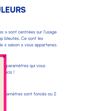
ULEURS
es » sont centrées sur l’usage
op bleutés. Ce sont les
le « saison » vous appartenez.
es 3 paramètres qui vous
doucis !
 3 paramètres sont foncés ou 2