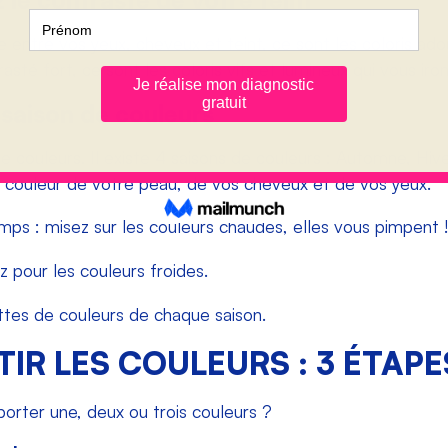
 le contraste de votre teint
 entre vos yeux, cheveux et teint, ce sont les coloris adouc
sté fort, ce sont les coloris vifs et lumineux qui vous iron
saison de couleurs
 couleurs. Il existe 4 saisons de couleurs : Automne, Hive
 couleur de votre peau, de vos cheveux et de vos yeux.
ps : misez sur les couleurs chaudes, elles vous pimpent !
z pour les couleurs froides.
ttes de couleurs de chaque saison.
IR LES COULEURS : 3 ÉTAPE
orter une, deux ou trois couleurs ?