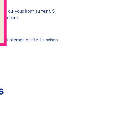
is qui vous iront au teint. Si
t au teint.
r, Printemps et Eté. La saison
S