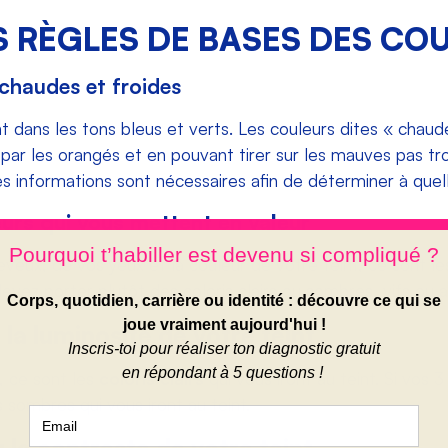
S RÈGLES DE BASES DES CO
s chaudes et froides
t dans les tons bleus et verts. Les couleurs dites « chaud
par les orangés et en pouvant tirer sur les mauves pas tr
es informations sont nécessaires afin de déterminer à quel
urs qui vous mettent en valeur
veux, de vos yeux et la couleur de votre teint, ce sont l
evez porter plutôt des coloris clairs ou sombres, vifs ou a
 la luminosité de votre teint
, ce sont les
coloris clairs
qui vous iront au teint. Si vos
s sombres qui vous iront au teint.