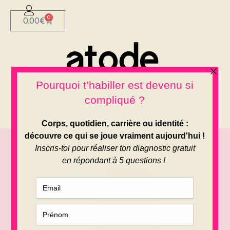
0
0.00
€