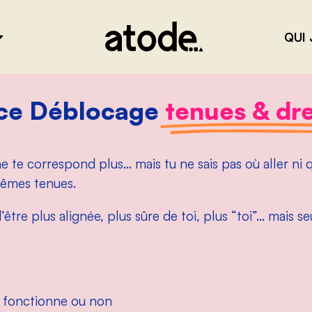
QUI 
ce Déblocage
tenues & dr
ne te correspond plus…
mais tu ne sais pas où aller ni q
mêmes tenues.
’être plus alignée, plus sûre de toi, plus “toi”…
mais se
 fonctionne ou non