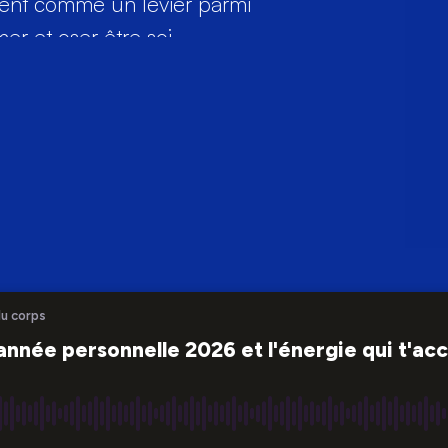
ment comme un levier parmi
r et oser être soi.