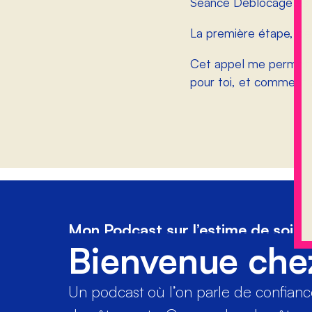
Séance Déblocage est
La première étape, c’
Cet appel me permet d
pour toi, et comment 
Mon Podcast sur l’estime de soi
Bienvenue che
Un podcast où l’on parle de confiance 