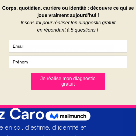
 à 120€ (échanges whatsapp et visio)
est de
réserver un échange gratuit avec moi.
e comprendre ta problématique actuelle, de voir si cette
on peut avancer ensemble.
RESERVE TON ECHANGE
z Caro
en soi, d’estime, d’identité et