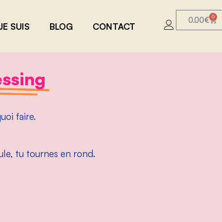
0
0.00
€
JE SUIS
BLOG
CONTACT
essing
uoi faire.
ule, tu tournes en rond.