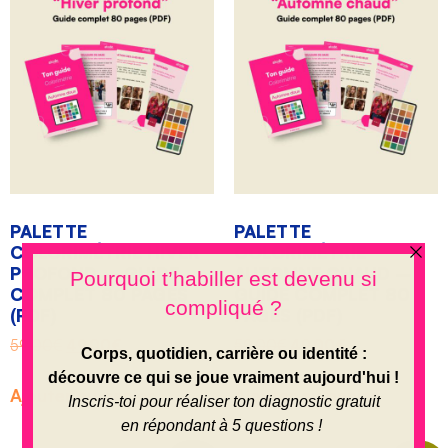
PALETTE
PALETTE
COLORIMÉTRIE HIVER
COLORIMÉTRIE
PROFOND – GUIDE
AUTOMNE CHAUD –
COMPLET 80 PAGES
GUIDE COMPLET 80
(PDF)
PAGES (PDF)
59.00
€
49.00
€
59.00
€
49.00
€
Ajouter au panier
Ajouter au panier