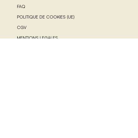
FAQ
POLITIQUE DE COOKIES (UE)
CGV
MENTIONS LEGALES
A PROPOS
NOUS SUIVRE
© 2025 Atode – Vêtement femme chic, classe et éco-
responsable Made in France. All Rights Reserved.