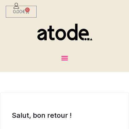
0
0.00
€
Salut, bon retour !