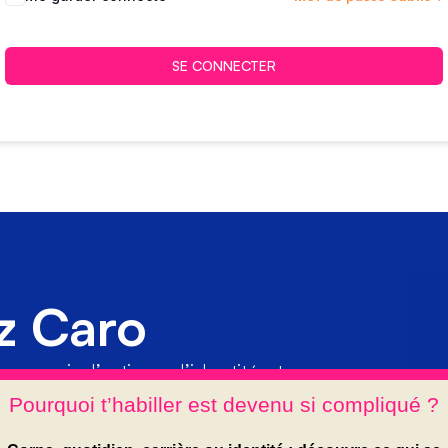
SE CONNECTER
z Caro
en soi, d’estime, d’identité et
ment comme un levier parmi
r et oser être soi.