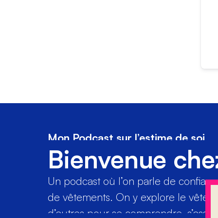
Mon Podcast sur l’estime de soi
Bienvenue che
Un podcast où l’on parle de confiance 
de vêtements. On y explore le vête
d’autres pour se comprendre, s’assume