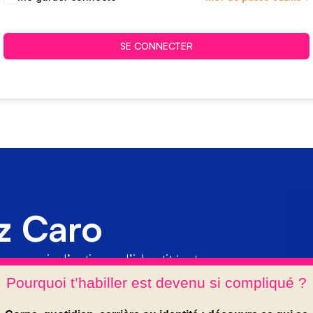
SE CONNECTER
z Caro
en soi, d’estime, d’identité et
ment comme un levier parmi
r et oser être soi.