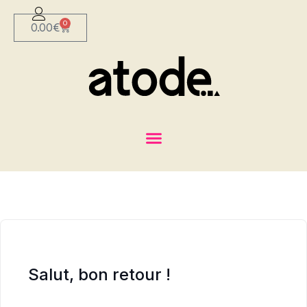
0
0.00
€
Salut, bon retour !