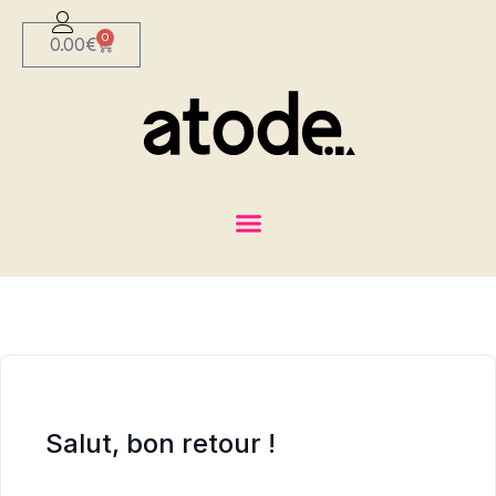
0
0.00
€
Salut, bon retour !