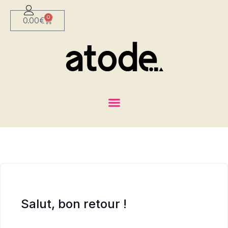
0
0.00
€
Salut, bon retour !