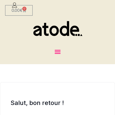
0
0.00
€
Salut, bon retour !