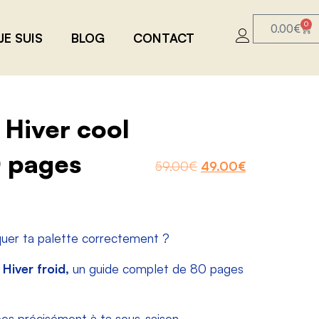
0
0.00
€
JE SUIS
BLOG
CONTACT
 Hiver cool
 pages
59.00
€
49.00
€
iquer ta palette correctement ?
 Hiver froid,
un guide complet de 80 pages
es précisément à ta sous-saison