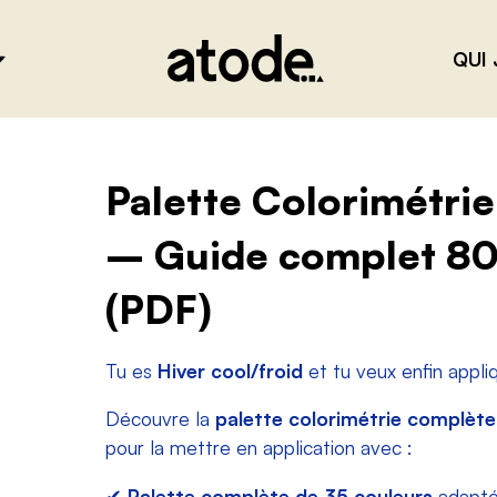
QUI 
Palette Colorimétrie
– Guide complet 80
(PDF)
Tu es
Hiver cool/froid
et tu veux enfin appl
Découvre la
palette colorimétrie complète
pour la mettre en application avec :
✔
Palette complète de 35 couleurs
adapté