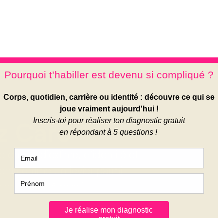
z Caro
en soi, d’estime, d’identité et
ment comme un levier parmi
r et oser être soi.