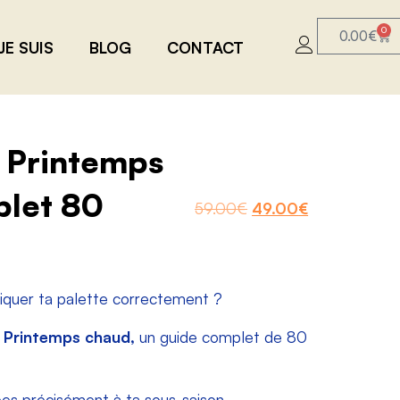
0
0.00
€
JE SUIS
BLOG
CONTACT
e Printemps
let 80
59.00
€
49.00
€
liquer ta palette correctement ?
e Printemps chaud,
un guide complet de 80
es précisément à ta sous-saison