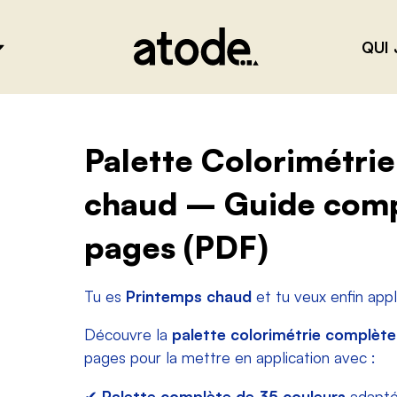
QUI 
Palette Colorimétri
chaud – Guide comp
pages (PDF)
Tu es
Printemps chaud
et tu veux enfin app
Découvre la
palette colorimétrie complèt
pages pour la mettre en application avec :
✔
Palette complète de 35 couleurs
adapté