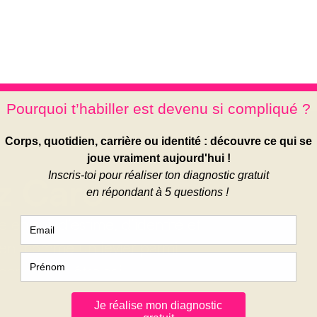
z Caro
en soi, d’estime, d’identité et
ment comme un levier parmi
r et oser être soi.