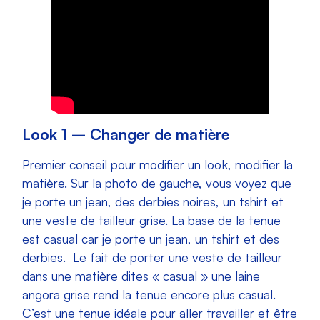
Look 1 – Changer de matière
Premier conseil pour modifier un look, modifier la
matière. Sur la photo de gauche, vous voyez que
je porte un jean, des derbies noires, un tshirt et
une veste de tailleur grise. La base de la tenue
est casual car je porte un jean, un tshirt et des
derbies. Le fait de porter une veste de tailleur
dans une matière dites « casual » une laine
angora grise rend la tenue encore plus casual.
C’est une tenue idéale pour aller travailler et être