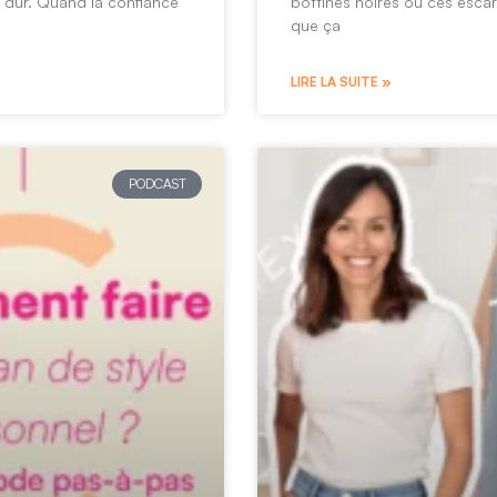
s dur. Quand la confiance
bottines noires ou ces escar
que ça
LIRE LA SUITE »
PODCAST