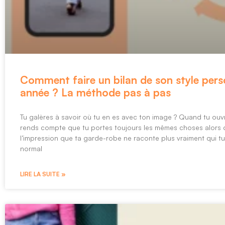
Comment faire un bilan de son style per
année ? La méthode pas à pas
Tu galères à savoir où tu en es avec ton image ? Quand tu ouvr
rends compte que tu portes toujours les mêmes choses alors q
l’impression que ta garde-robe ne raconte plus vraiment qui tu 
normal
LIRE LA SUITE »