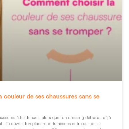
 couleur de ses chaussures sans se
aussures à tes tenues, alors que ton dressing déborde déjà
 ! Tu ouvres ton placard et tu hésites entre ces belles