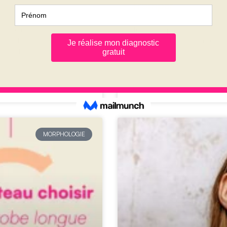
tromper
 ? Tu n’es pas la seule.
Tu ne sais pas trop quelles 
evant ton dressing, tu
casser ton look ? Tu trouves
le, cohérent, et surtout
sur la photo Pinterest” ? Ra
être
LIRE LA SUITE »
MORPHOLOGIE