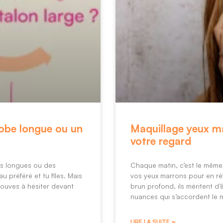
robe longue ou un
Maquillage yeux ma
votre regard
es longues ou des
Chaque matin, c’est le même
u préféré et tu files. Mais
vos yeux marrons pour en révé
rouves à hésiter devant
brun profond, ils méritent d’
nuances qui s’accordent le m
LIRE LA SUITE »