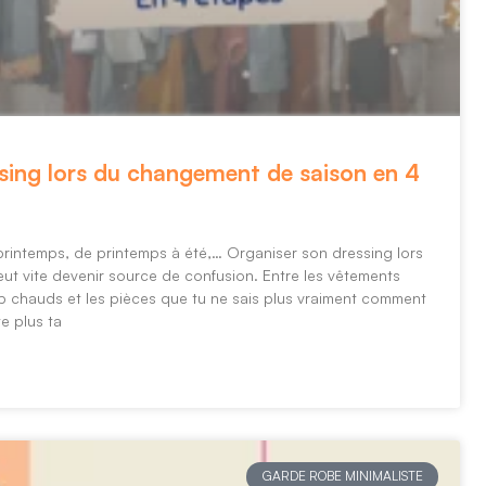
sing lors du changement de saison en 4
 printemps, de printemps à été,… Organiser son dressing lors
t vite devenir source de confusion. Entre les vêtements
op chauds et les pièces que tu ne sais plus vraiment comment
te plus ta
GARDE ROBE MINIMALISTE