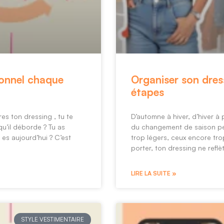
sonnel chaque
Organiser son dres
étapes
es ton dressing , tu te
D’automne à hiver, d’hiver à
u’il déborde ? Tu as
du changement de saison peu
es aujourd’hui ? C’est
trop légers, ceux encore tr
porter, ton dressing ne reflè
LIRE LA SUITE »
STYLE VESTIMENTAIRE