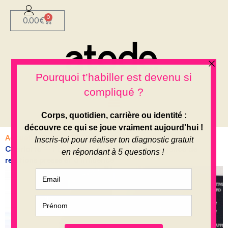
0
0.00
€
Accueil
»
BLOG ETHIQUE
»
PORTRAIT DE FEMMES
»
Charlotte – Fondatrice de Cover Presse : agence de
relations presse et d’Influence