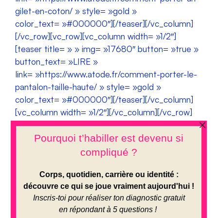
gilet-en-coton/ » style= »gold »
color_text= »#000000″][/teaser][/vc_column]
[/vc_row][vc_row][vc_column width= »1/2″]
[teaser title= » » img= »17680″ button= »true »
button_text= »LIRE »
link= »https://www.atode.fr/comment-porter-le-
pantalon-taille-haute/ » style= »gold »
color_text= »#000000″][/teaser][/vc_column]
[vc_column width= »1/2″][/vc_column][/vc_row]
[vc_row][vc_column][vc_empty_space]
[vc_text_separator title= »DECOUVREZ LA
MARQUE ATODE »][vc_empty_space]
[/vc_column][/vc_row][vc_row][vc_column
width= »1/2″][teaser title= » » img= »16347″
button= »true » button_text= »LIRE »
link= »https://www.atode.fr/marque-ethique-2/ »
style= »gold » color_text= »#000000″][/teaser]