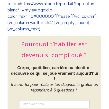
link= »https://www.atode.fr/produit/top-coton-
blanc/ » style= »gold »
color_text= »#000000″][/teaser][/vc_column]
[vc_column width= »1/4″][vc_empty_space]
[vc_column_text]