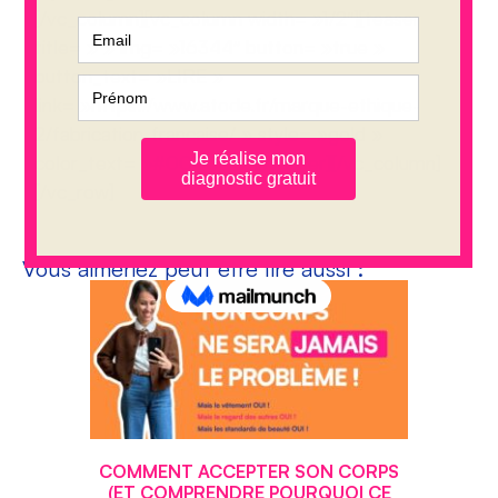
[/vc_column][vc_column width= »1/2″][teaser
title= » » img= »16344″ button= »true »
button_text= »LIRE »
link= »https://www.atode.fr/marque-ethique-
2/fabrication-francaise/ » style= »gold »
color_text= »#000000″][/teaser][/vc_column]
[/vc_row]
Vous aimeriez peut être lire aussi :
COMMENT ACCEPTER SON CORPS
(ET COMPRENDRE POURQUOI CE