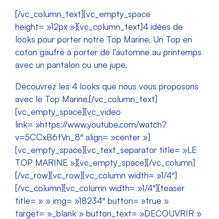
[/vc_column_text][vc_empty_space
height= »12px »][vc_column_text]4 idées de
looks pour porter notre Top Marine. Un Top en
coton gaufré à porter de l’automne au printemps
avec un pantalon ou une jupe.
Découvrez les 4 looks que nous vous proposons
avec le Top Marine.[/vc_column_text]
[vc_empty_space][vc_video
link= »https://www.youtube.com/watch?
v=5CCxB6fVn_8″ align= »center »]
[vc_empty_space][vc_text_separator title= »LE
TOP MARINE »][vc_empty_space][/vc_column]
[/vc_row][vc_row][vc_column width= »1/4″]
[/vc_column][vc_column width= »1/4″][teaser
title= » » img= »18234″ button= »true »
target= »_blank » button_text= »DECOUVRIR »