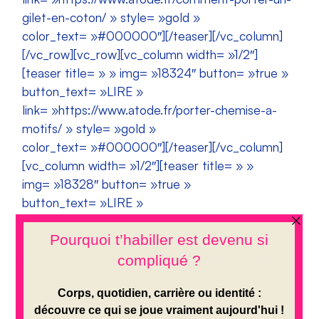
gilet-en-coton/ » style= »gold »
color_text= »#000000″][/teaser][/vc_column]
[/vc_row][vc_row][vc_column width= »1/2″]
[teaser title= » » img= »18324″ button= »true »
button_text= »LIRE »
link= »https://www.atode.fr/porter-chemise-a-
motifs/ » style= »gold »
color_text= »#000000″][/teaser][/vc_column]
[vc_column width= »1/2″][teaser title= » »
img= »18328″ button= »true »
button_text= »LIRE »
link= »https://www.atode.fr/comment-porter-le-
top-marine/ » style= »gold »
color_text= »#000000″][/teaser][/vc_column]
[/vc_row][vc_row][vc_column][vc_empty_space]
[vc_text_separator title= »DECOUVREZ LA
MARQUE ATODE »][vc_empty_space]