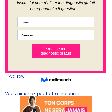
[/vc_column][/vc_row][vc_row][vc_column
width= »1/2″][teaser title= » » img= »16347″
button= »true » button_text= »LIRE »
link= »https://www.atode.fr/marque-ethique-2/ »
style= »gold » color_text= »#000000″][/teaser]
[/vc_column][vc_column width= »1/2″][teaser
title= » » img= »16344″ button= »true »
button_text= »LIRE »
link= »https://www.atode.fr/marque-ethique-
2/fabrication-francaise/ » style= »gold »
color_text= »#000000″][/teaser][/vc_column]
[/vc_row]
Vous aimeriez peut être lire aussi :