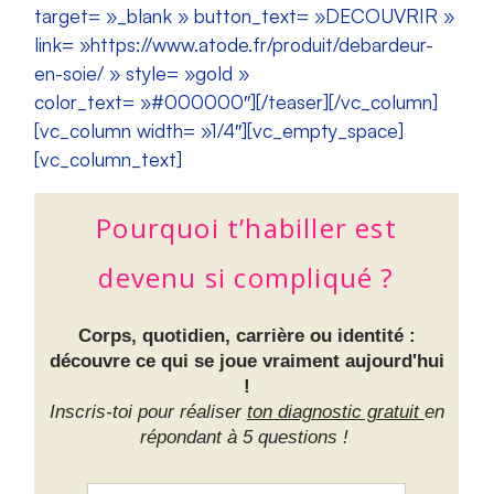
target= »_blank » button_text= »DECOUVRIR »
link= »https://www.atode.fr/produit/debardeur-
en-soie/ » style= »gold »
color_text= »#000000″][/teaser][/vc_column]
[vc_column width= »1/4″][vc_empty_space]
[vc_column_text]