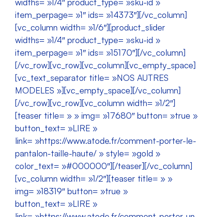
widths= »1/4″ product_type= »sku-id »
item_perpage= »1″ ids= »14373″][/vc_column]
[vc_column width= »1/6″][product_slider
widths= »1/4″ product_type= »sku-id »
item_perpage= »1″ ids= »15170″][/vc_column]
[/vc_row][vc_row][vc_column][vc_empty_space]
[vc_text_separator title= »NOS AUTRES
MODELES »][vc_empty_space][/vc_column]
[/vc_row][vc_row][vc_column width= »1/2″]
[teaser title= » » img= »17680″ button= »true »
button_text= »LIRE »
link= »https://www.atode.fr/comment-porter-le-
pantalon-taille-haute/ » style= »gold »
color_text= »#000000″][/teaser][/vc_column]
[vc_column width= »1/2″][teaser title= » »
img= »18319″ button= »true »
button_text= »LIRE »
link= »https://www.atode.fr/comment-porter-un-