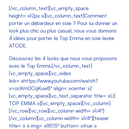
[/vc_column_text][vc_empty_space
height= »12px »][vc_column_text]Comment
porter un débardeur en soie ? Pour lui donner un
look plus chic ou plus casual, nous vous donnons
4 idées pour porter le Top Emma en soie lavée
ATODE.
Découvrez les 4 looks que nous vous proposons
avec le Top Emma.[/vc_column_text]
[vc_empty_space][vc_video
link= »https://www.youtube.com/watch?
v=ocKm0CqKuw8″ align= »center »]
[vc_empty_space][vc_text_separator title= »LE
TOP EMMA »][vc_empty_space][/vc_column]
[/vc_row][vc_row][vc_column width= »1/4″]
[/vc_column][vc_column width= »1/4″][teaser
title= » » img= »18115″ button= »true »