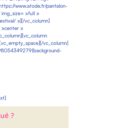
https://www.atode.fr/pantalon-
img_size= »full »
estival/ »][/vc_column]
 »center »
/vc_column][vc_column
][vc_empty_space][/vc_column]
1498054349279{background-
xt]