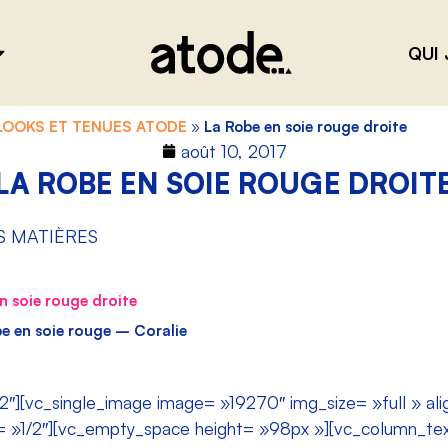
QUI 
 LOOKS ET TENUES ATODE
»
La Robe en soie rouge droite
août 10, 2017
LA ROBE EN SOIE ROUGE DROIT
S MATIÈRES
n soie rouge droite
e en soie rouge – Coralie
2″][vc_single_image image= »19270″ img_size= »full » al
= »1/2″][vc_empty_space height= »98px »][vc_column_tex