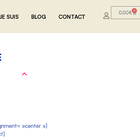
0
0.00
€
JE SUIS
BLOG
CONTACT
E
ignment= »center »]
t]