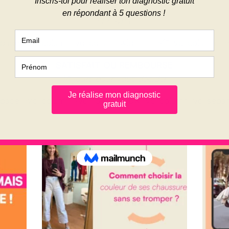
par le Crédit Mutuel
et Paypal
pace][/vc_column][vc_column width= »1/4″][vc_column_te
SATISFAIT OU REMBOURSE
14 jours pour vous décider
pace][/vc_column][/vc_row][vc_row][vc_column][vc_separ