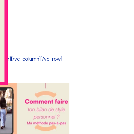
xt]
ator][/vc_column][/vc_row]