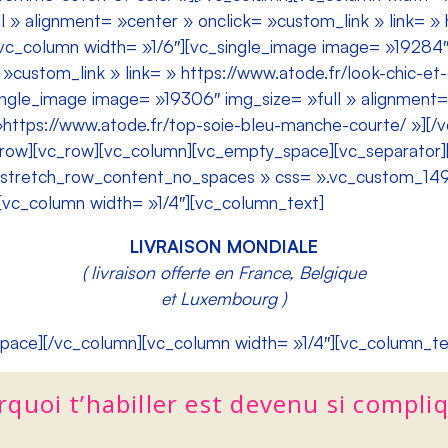
 » alignment= »center » onclick= »custom_link » link= » 
c_column width= »1/6″][vc_single_image image= »19284″ 
»custom_link » link= » https://www.atode.fr/look-chic-et-
ingle_image image= »19306″ img_size= »full » alignment=
 »https://www.atode.fr/top-soie-bleu-manche-courte/ »][
c_row][vc_row][vc_column][vc_empty_space][vc_separator
= »stretch_row_content_no_spaces » css= ».vc_custom_
][vc_column width= »1/4″][vc_column_text]
LIVRAISON MONDIALE
( livraison offerte en France, Belgique
et Luxembourg )
pace][/vc_column][vc_column width= »1/4″][vc_column_te