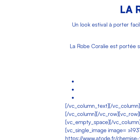
LA 
Un look estival à porter fac
La Robe Coralie est portée sa
[/vc_column_text][/vc_column
[/vc_column][/vc_row][vc_ro
[vc_empty_space][/vc_column][
[vc_single_image image= »1931
https://www.atode.fr/chemise-