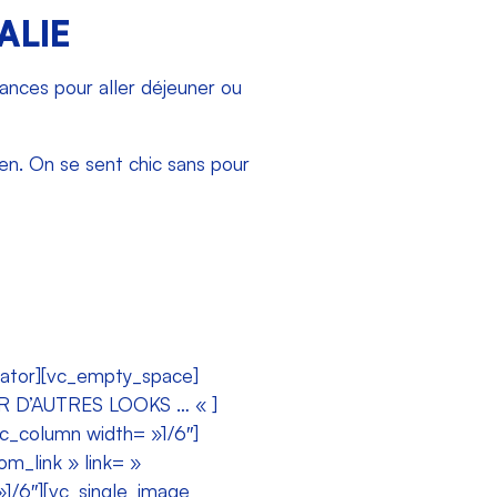
ALIE
cances pour aller déjeuner ou
ien. On se sent chic sans pour
rator][vc_empty_space]
IR D’AUTRES LOOKS … « ]
c_column width= »1/6″]
m_link » link= »
1/6″][vc_single_image