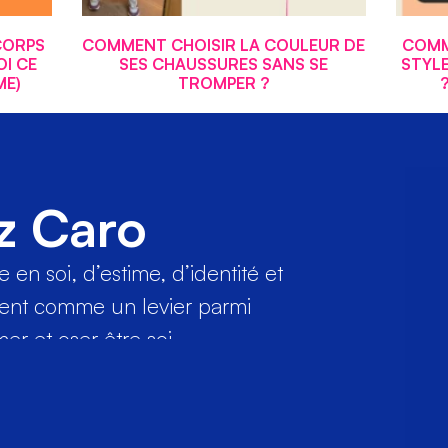
CORPS
COMMENT CHOISIR LA COULEUR DE
COMM
I CE
SES CHAUSSURES SANS SE
STYL
ME)
TROMPER ?
z Caro
en soi, d’estime, d’identité et
ment comme un levier parmi
r et oser être soi.