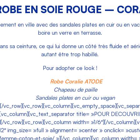
ROBE EN SOIE ROUGE – COR
ilement en ville avec des sandales plates en cuir ou en va
boire un verre en terrasse.
ns sa ceinture, ce qui lui donne un côté très fluide et aér
autant être trop habillé.
Pour adopter ce look !
Robe Coralie ATODE
Chapeau de paille
Sandales plates en cuir ou vegan
][/vc_row][vc_row][vc_column][vc_empty_space][vc_sepa
w][vc_column][vc_text_separator title= »POUR DECOUVR
/vc_row][vc_row][vc_column width= »1/6″][/vc_column][v
2″ img_size= »full » alignment= »center » onclick= »custo
femme-coton-et-soie/ »][/vc_column][vc_column width= »