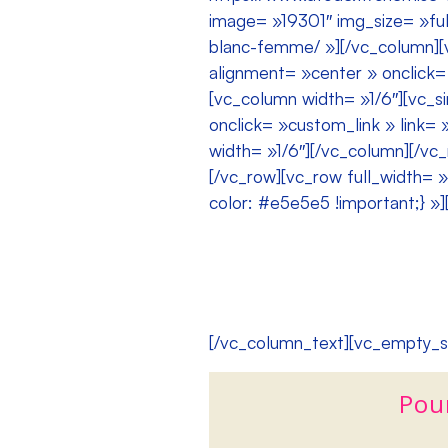
image= »19301″ img_size= »full
blanc-femme/ »][/vc_column][v
alignment= »center » onclick= 
[vc_column width= »1/6″][vc_s
onclick= »custom_link » link=
width= »1/6″][/vc_column][/v
[/vc_row][vc_row full_width
color: #e5e5e5 !important;} »
[/vc_column_text][vc_empty_s