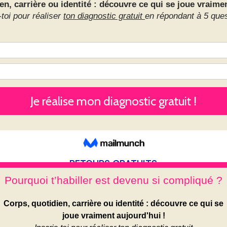
RETOURS GRATUITS
en France, Belgique et Luxembourg
pace][/vc_column][vc_column width= »1/4″][vc_column_te
PAIEMENT SECURISE