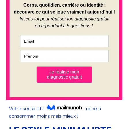
La différence avec ce qui a été vu
précédemment, c’est qu’ici votre vestiaire n’a pas
forcément l’apparence d’un style minimaliste.
Vous consommez de cette façon mais tout en
adoptant n’importe quel style vestimentaire !
Que vous soyez casual, chic ou bien streetwear…
vous consommez la mode de façon minimaliste !
Pour chacun de ces styles, vous vous limitez aux
indispensables car c’est toute la réflexion sur la
consommation qui prime !
En effet, v
ous
accordez de l’importance à ce mode de vie dit
minimaliste. Autant dans la nourriture, vos
voyages, vos transports…
Votre sensibilité à l’éthique vous amène à
consommer moins mais mieux !