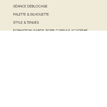
SÉANCE DÉBLOCAGE
PALETTE & SILHOUETTE
STYLE & TENUES
FORMATION GARDE-ROBE CAPSULE ACADÉMIE
LES GUIDES COLORIMÉTRIE
AIDE
CONTACT
FAQ
POLITIQUE DE COOKIES (UE)
CGV
MENTIONS LEGALES
A PROPOS