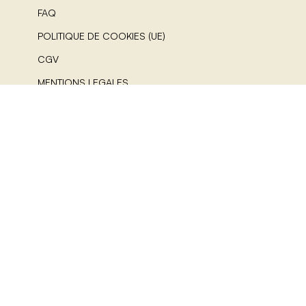
FAQ
POLITIQUE DE COOKIES (UE)
CGV
MENTIONS LEGALES
A PROPOS
NOUS SUIVRE
© 2025 Atode – Vêtement femme chic, classe et éco-
responsable Made in France. All Rights Reserved.