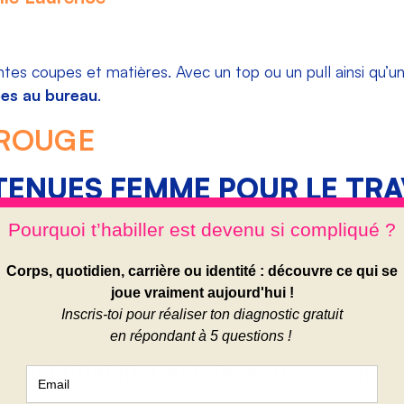
ntes coupes et matières. Avec un top ou un pull ainsi qu’un
ées au bureau
.
TENUES FEMME POUR LE TRA
e bureau
e compose d’un pantalon noir, d’un top violet et d’une ve
rveille avec une paire de chaussures plates ou à talons. S
aux accessoires comme une belle paire de boucles d’orei