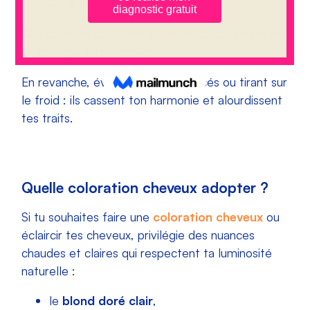
ou le
nude abricoté
.
Ces couleurs réveillent ton teint et apportent de
la fraîcheur à ton visage.
En revanche, évite les rouges foncés ou tirant sur
le froid : ils cassent ton harmonie et alourdissent
tes traits.
Quelle coloration cheveux adopter ?
Si tu souhaites faire une
coloration cheveux
ou
éclaircir tes cheveux, privilégie des nuances
chaudes et claires qui respectent ta luminosité
naturelle :
le
blond doré clair
,