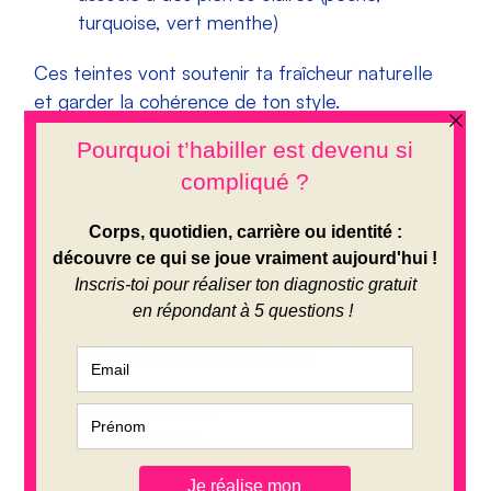
turquoise, vert menthe)
Ces teintes vont soutenir ta fraîcheur naturelle
et garder la cohérence de ton style.
Quels rouges à lèvres mettent en
valeur le Printemps clair ?
Côté
maquillage
, ton allié, c’est la légèreté.
Tu es lumineuse dans des teintes claires,
chaleureuses et douces comme :
le
corail tendre
,
le
pêche rosé
,
le
bois de rose chaud
,