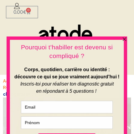
0
0.00
€
Accueil
»
BLOG ETHIQUE
»
LE JOURNAL ATODE
»
GARDE
ROBE MINIMALISTE
»
Organiser son dressing lors du
changement de saison en 4 étapes