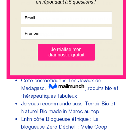
midi ou venir travailler l’après-midi. Il est
situé à Castellane.
Pour dîner le soir, je dirais Soji qui est un
restaurant vegan fabuleux, juste en face du
Palais Longchamps
J’adore les boutiques en vrac, j’ai un coup
de coeur pour l’épicerie “Au grain près” dans
le 7ème arrondissement. Epicerie : Au Grain
Près pour acheter tout en vrac. 3 avenue
Pasteur 13007 Marseille
Côté cosmétique,« Les Joyaux de
Madagascar » ce sont des produits bio et
thérapeutiques fabuleux
Je vous recommande aussi Terroir Bio et
Naturel Bio made in Maroc au top
Enfin côté Blogueuse éthique : La
blogueuse Zéro Déchet : Melie Coop