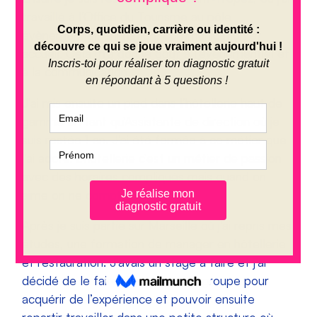
travaillé à l’Office du Tourisme au pôle
évènementiel, animation, communication et
accueil. Cela m’a donné goût à l’évènementiel et
à la communication.
J’ai mis ensuite un pied dans l’hôtellerie haut de
gamme en tant qu’Assistante de direction où je
suis restée 1 an. J’ai été formée à ce métier que
j’ai adoré. L’hôtellerie c’est un métier de passion
avec des horaires compliqués mais quand on
aime on ne compte pas !
Après je suis partie sur Marseille où j’ai repris mes
études, une formation de manager en hôtellerie
et restauration. J’avais un stage à faire et j’ai
décidé de le faire dans un grand groupe pour
acquérir de l’expérience et pouvoir ensuite