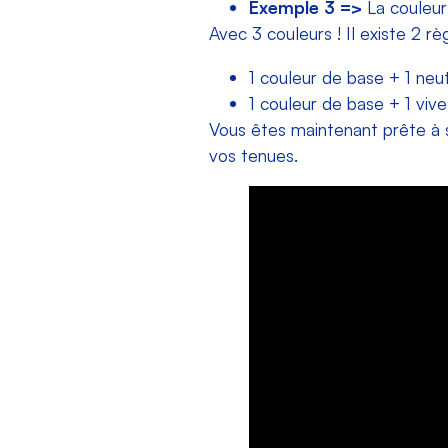
Exemple 3 =>
La couleur
Avec 3 couleurs ! Il existe 2 rè
1 couleur de base + 1 neut
1 couleur de base + 1 vive 
Vous êtes maintenant prête à sa
vos tenues.