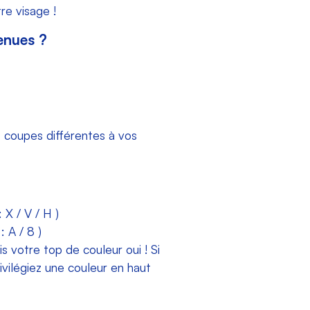
re visage !
enues ?
 coupes différentes à vos
 X / V / H )
 A / 8 )
is votre top de couleur oui !
Si
ivilégiez une couleur en haut