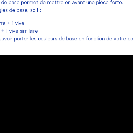
 de base permet de mettre en avant une pièce forte.
gles de base, soit :
re + 1 vive
+ 1 vive similaire
voir porter les couleurs de base en fonction de votre colo