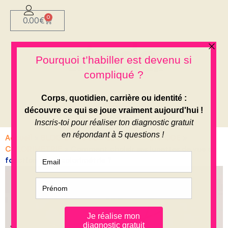
0
0.00
€
Accueil
»
BLOG ETHIQUE
»
LE JOURNAL ATODE
»
COLORIMETRIE
»
Comment choisir ses lunettes de vue en
fonction de sa colorimétrie ?