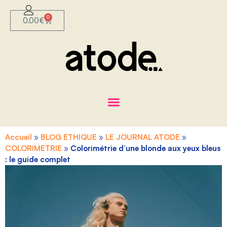
0
0.00
€
Accueil
»
BLOG ETHIQUE
»
LE JOURNAL ATODE
»
COLORIMETRIE
»
Colorimétrie d’une blonde aux yeux bleus
: le guide complet