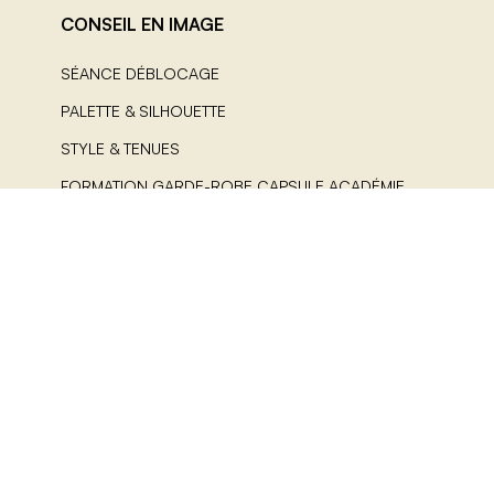
CONSEIL EN IMAGE
SÉANCE DÉBLOCAGE
PALETTE & SILHOUETTE
STYLE & TENUES
FORMATION GARDE-ROBE CAPSULE ACADÉMIE
LES GUIDES COLORIMÉTRIE
AIDE
CONTACT
FAQ
POLITIQUE DE COOKIES (UE)
CGV
MENTIONS LEGALES